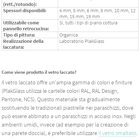
(rett./rotondo):
Spessori disponibili:
4 mm, 5 mm, 6 mm, 8 mm, 10 mm, 12
mm, 15 mm, 19 mm
Utilizzabile come
Sì, tutti i tipi di piano cottura
pannello retrocucina:
Tipo di pittura:
Organica
Realizzazione della
Laboratorio PlakGlass
laccatura:
Come viene prodotto il vetro laccato?
Il vetro laccato offre un'ampia gamma di colori e finiture
(PlakGlass utilizza le cartelle colori RAL, RAL Design,
Pantone, NCS). Questo materiale sta gradualmente
sostituendo le tradizionali piastrelle nei paraschizzi, dove
può essere abbinato a un paraschizzi in acciaio inox. Negli
ambienti umidi, invece (ad esempio per la creazione di
una parete doccia), è preferibile utilizzare
il vetro smaltato
.