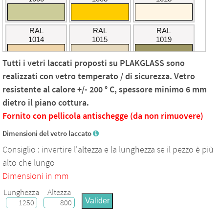
RAL
RAL
RAL
1014
1015
1019
Tutti i vetri laccati proposti su PLAKGLASS sono
RAL
RAL
PANTONE
realizzati con vetro temperato / di sicurezza. Vetro
2000
2002
290C
resistente al calore +/- 200 ° C, spessore minimo 6 mm
dietro il piano cottura.
RAL
RAL
RAL
Fornito con pellicola antischegge (da non rimuovere)
3002
3004
3020
Dimensioni del vetro laccato
Consiglio : invertire l'altezza e la lunghezza se il pezzo è più
PANTONE
RAL
RAL
alto che lungo
321C
4008
4009
Dimensioni in mm
Lunghezza
Altezza
RAL
RAL
RAL
Valider
4010
5009
5024