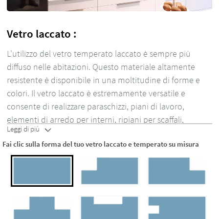
Vetro laccato :
L'utilizzo del vetro temperato laccato è sempre più
diffuso nelle abitazioni. Questo materiale altamente
resistente è disponibile in una moltitudine di forme e
colori. Il vetro laccato è estremamente versatile e
consente di realizzare paraschizzi, piani di lavoro,
elementi di arredo per interni, ripiani per scaffali,
Leggi di più
specchi. Un paraschizzi in vetro laccato porta ad
Fai clic sulla forma del tuo vetro laccato e temperato su misura
esempio in cucina un tocco di originalità, luce e colore.
In PlakGlass utilizziamo esclusivamente vetro
temperato, che è da cinque a sette volte più
resistente del vetro standard
. Scopri ora la nostra
ampia gamma di vetri laccati e fai il tuo preventivo
gratuito su misura.