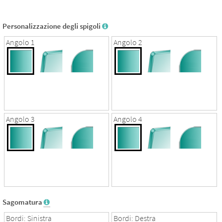
RAL
RAL
RAL
6018
6019
6021
Personalizzazione degli spigoli
Angolo 1
Angolo 2
RAL
RAL
RAL
6027
6034
7001
RAL
RAL
RAL
7005
7016
7030
Angolo 3
Angolo 4
RAL
RAL
RAL
7035
7036
7037
RAL
RAL
RAL
7044
7045
7047
Sagomatura
Bordi: Sinistra
Bordi: Destra
RAL
RAL
RAL