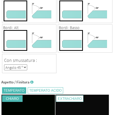
8017
9001
9002
RAL
RAL
RAL
9006
9010
9016
Bordi: Alt
Bordi: Basso
RAL
9017
Con smussatura :
Aspetto / Finitura
TEMPERATO
TEMPERATO ACIDO
CHIARO
EXTRACHIARO