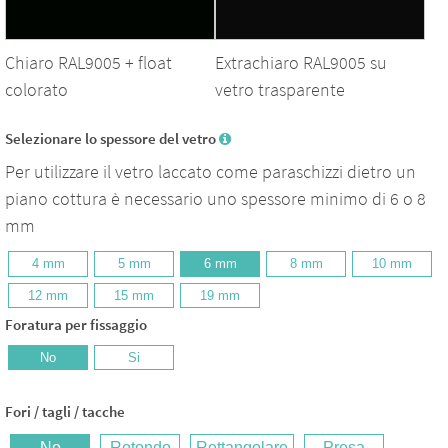
Chiaro
RAL9005
+ float
Extrachiaro
RAL9005
su
colorato
vetro trasparente
Selezionare lo spessore del vetro
Per utilizzare il vetro laccato come paraschizzi dietro un
piano cottura è necessario uno spessore minimo di 6 o 8
mm
4 mm
5 mm
6 mm
8 mm
10 mm
12 mm
15 mm
19 mm
Foratura per fissaggio
No
Si
Fori / tagli / tacche
No
Rotondo
Rettangolare
Presa