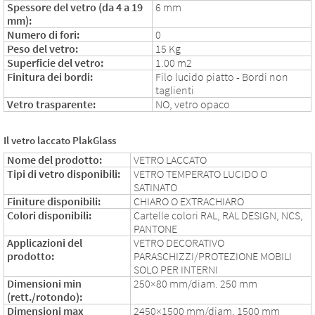
Spessore del vetro (da 4 a 19
6 mm
mm):
Numero di fori:
0
Peso del vetro:
15 Kg
Superficie del vetro:
1.00 m2
Finitura dei bordi:
Filo lucido piatto - Bordi non
taglienti
Vetro trasparente:
NO, vetro opaco
Il vetro laccato PlakGlass
Nome del prodotto:
VETRO LACCATO
Tipi di vetro disponibili:
VETRO TEMPERATO LUCIDO O
SATINATO
Finiture disponibili:
CHIARO O EXTRACHIARO
Colori disponibili:
Cartelle colori RAL, RAL DESIGN, NCS,
PANTONE
Applicazioni del
VETRO DECORATIVO
prodotto:
PARASCHIZZI/PROTEZIONE MOBILI
SOLO PER INTERNI
Dimensioni min
250×80 mm/diam. 250 mm
(rett./rotondo):
Dimensioni max
2450×1500 mm/diam. 1500 mm