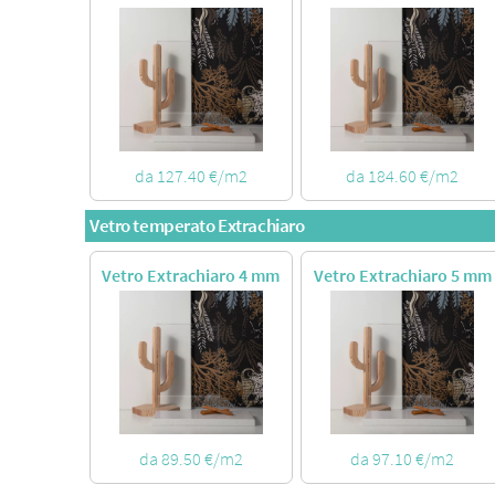
da 127.40 €/m2
da 184.60 €/m2
Vetro temperato Extrachiaro
Vetro Extrachiaro 4 mm
Vetro Extrachiaro 5 mm
da 89.50 €/m2
da 97.10 €/m2