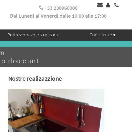
+33 230960000
Dal Lunedì al Venerdì dalle 10.00 alle 17:00
Porta scorrevole su misura
Consulenze
mm
zo discount
Nostre realizazzione