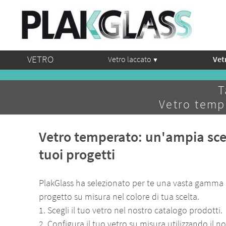
VETRO
Vetro laccato
Vet
T
Vetro temp
Vetro temperato: un'ampia scelt
tuoi progetti
PlakGlass ha selezionato per te una vasta gamma d
progetto su misura nel colore di tua scelta.
1. Scegli il tuo vetro nel nostro catalogo prodotti.
2. Configura il tuo vetro su misura utilizzando il n