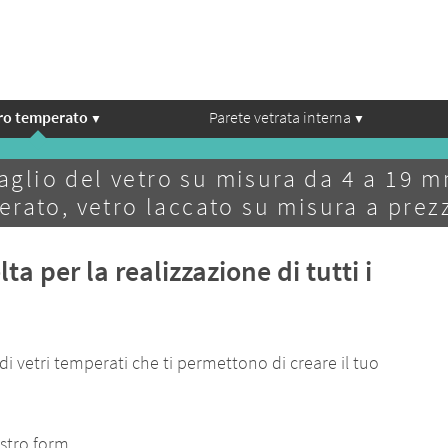
ro temperato
Parete vetrata interna
aglio del vetro su misura da 4 a 19 
erato, vetro laccato su misura a prez
a per la realizzazione di tutti i
i vetri temperati che ti permettono di creare il tuo
ostro form.