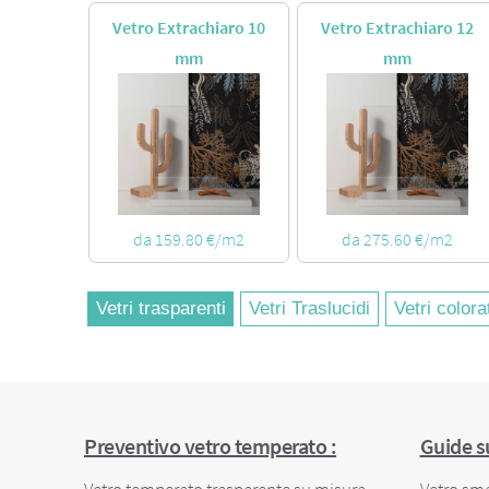
Vetro Extrachiaro 10
Vetro Extrachiaro 12
mm
mm
da 159.80 €/m2
da 275.60 €/m2
Vetri trasparenti
Vetri Traslucidi
Vetri colora
Preventivo vetro temperato :
Guide s