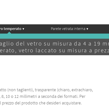
ro temperato
Parete vetrata interna
aglio del vetro su misura da 4 a 19 
erato, vetro laccato su misura a prez
tto (non taglienti), trasparente (chiaro, extrachiaro,
, 8, 10 o 12 millimetri a seconda dei formati. Per
 al prezzo del prodotto che desideri acquistare.