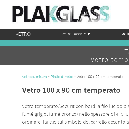
VETRO
Vetro laccato
Vet
T
Vetro temp
Vetro su misura
>
Piatto di vetro
> Vetro 100 x 90 cm temperato
Vetro 100 x 90 cm temperato
Vetro temperato/Securit con bordi a filo lucido pia
fumé grigio, fumé bronzo) nello spessore di 4, 5, 6
ordinare, fai clic sul simbolo del carrello accanto