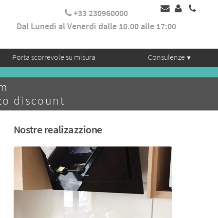
+33 230960000
Dal Lunedì al Venerdì dalle 10.00 alle 17:00
Porta scorrevole su misura
Consulenze
mm
zo discount
Nostre realizazzione