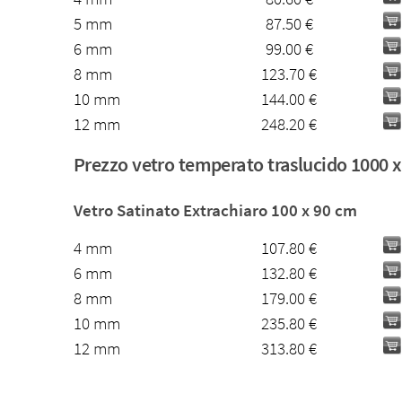
5 mm
87.50 €
6 mm
99.00 €
8 mm
123.70 €
10 mm
144.00 €
12 mm
248.20 €
Prezzo vetro temperato traslucido 1000
Vetro Satinato Extrachiaro 100 x 90 cm
4 mm
107.80 €
6 mm
132.80 €
8 mm
179.00 €
10 mm
235.80 €
12 mm
313.80 €