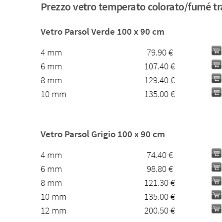
Prezzo vetro temperato colorato/fumé t
Vetro Parsol Verde 100 x 90 cm
4 mm
79.90 €
6 mm
107.40 €
8 mm
129.40 €
10 mm
135.00 €
Vetro Parsol Grigio 100 x 90 cm
4 mm
74.40 €
6 mm
98.80 €
8 mm
121.30 €
10 mm
135.00 €
12 mm
200.50 €