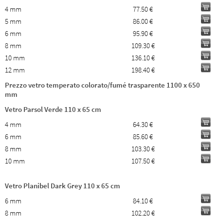
4 mm
77.50 €
5 mm
86.00 €
6 mm
95.90 €
8 mm
109.30 €
10 mm
136.10 €
12 mm
198.40 €
Prezzo vetro temperato colorato/fumé trasparente 1100 x 650
mm
Vetro Parsol Verde 110 x 65 cm
4 mm
64.30 €
6 mm
85.60 €
8 mm
103.30 €
10 mm
107.50 €
Vetro Planibel Dark Grey 110 x 65 cm
6 mm
84.10 €
8 mm
102.20 €