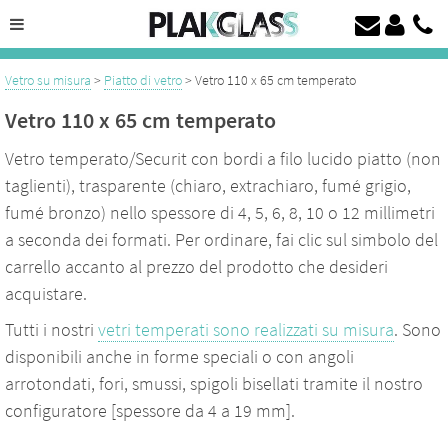
Taglio del vetro su misura da 4 a 19 mm
Vetro temperato, vetro laccato su misura a prezzo discount
Vetro su misura
>
Piatto di vetro
> Vetro 110 x 65 cm temperato
Vetro 110 x 65 cm temperato
Vetro temperato/Securit con bordi a filo lucido piatto (non
taglienti), trasparente (chiaro, extrachiaro, fumé grigio,
fumé bronzo) nello spessore di 4, 5, 6, 8, 10 o 12 millimetri
a seconda dei formati. Per ordinare, fai clic sul simbolo del
carrello accanto al prezzo del prodotto che desideri
acquistare.
Tutti i nostri
vetri temperati sono realizzati su misura
. Sono
disponibili anche in forme speciali o con angoli
arrotondati, fori, smussi, spigoli bisellati tramite il nostro
configuratore [spessore da 4 a 19 mm].