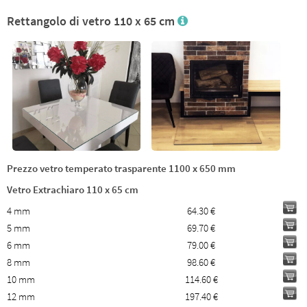
Rettangolo di vetro 110 x 65 cm
Prezzo vetro temperato trasparente 1100 x 650 mm
Vetro Extrachiaro 110 x 65 cm
4 mm
64.30 €
5 mm
69.70 €
6 mm
79.00 €
8 mm
98.60 €
10 mm
114.60 €
12 mm
197.40 €