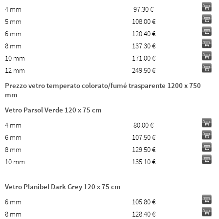
4 mm
97.30 €
5 mm
108.00 €
6 mm
120.40 €
8 mm
137.30 €
10 mm
171.00 €
12 mm
249.50 €
Prezzo vetro temperato colorato/fumé trasparente 1200 x 750
mm
Vetro Parsol Verde 120 x 75 cm
4 mm
80.00 €
6 mm
107.50 €
8 mm
129.50 €
10 mm
135.10 €
Vetro Planibel Dark Grey 120 x 75 cm
6 mm
105.80 €
8 mm
128.40 €