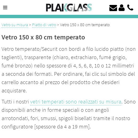
Taglio del vetro su misura da 4 a 19 mm
Vetro temperato, vetro laccato su misura a prezzo discount
Vetro su misura
>
Piatto di vetro
> Vetro 150 x 80 cm temperato
Vetro 150 x 80 cm temperato
Vetro temperato/Securit con bordi a filo lucido piatto (non
taglienti), trasparente (chiaro, extrachiaro, fumé grigio,
fumé bronzo) nello spessore di 4, 5, 6, 8, 10 o 12 millimetri
a seconda dei formati. Per ordinare, fai clic sul simbolo del
carrello accanto al prezzo del prodotto che desideri
acquistare.
Tutti i nostri
vetri temperati sono realizzati su misura
. Sono
disponibili anche in forme speciali o con angoli
arrotondati, fori, smussi, spigoli bisellati tramite il nostro
configuratore [spessore da 4 a 19 mm].