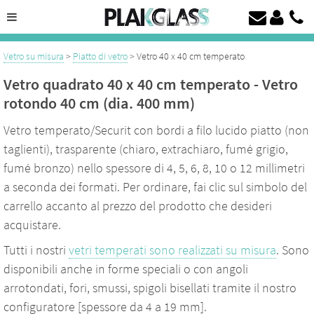
Taglio del vetro su misura da 4 a 19 mm
Vetro temperato, vetro laccato su misura a prezzo discount
Vetro su misura
>
Piatto di vetro
> Vetro 40 x 40 cm temperato
Vetro quadrato 40 x 40 cm temperato - Vetro
rotondo 40 cm (dia. 400 mm)
Vetro temperato/Securit con bordi a filo lucido piatto (non
taglienti), trasparente (chiaro, extrachiaro, fumé grigio,
fumé bronzo) nello spessore di 4, 5, 6, 8, 10 o 12 millimetri
a seconda dei formati. Per ordinare, fai clic sul simbolo del
carrello accanto al prezzo del prodotto che desideri
acquistare.
Tutti i nostri
vetri temperati sono realizzati su misura
. Sono
disponibili anche in forme speciali o con angoli
arrotondati, fori, smussi, spigoli bisellati tramite il nostro
configuratore [spessore da 4 a 19 mm].